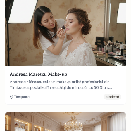
Andreea Mărescu Make-up
Andreea Mărescu este un makeup artist profesionist din
Timișoara specializat în machiaj de mireasă. La 50 Stars
Beauty Studio, oferim servicii de machiaj pentru mirese, nașe
Timișoara
Moderat
și invitate cu produse premium și tehnici moderne pentru un
look impecabil în ziua nunții.