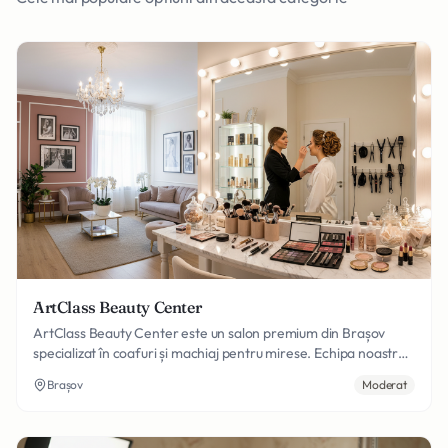
ArtClass Beauty Center
ArtClass Beauty Center este un salon premium din Brașov
specializat în coafuri și machiaj pentru mirese. Echipa noastră
de profesioniști asigură look-ul perfect pentru ziua cea mare,
Brașov
Moderat
cu coafuri care rezistă pe parcursul întregii petreceri.