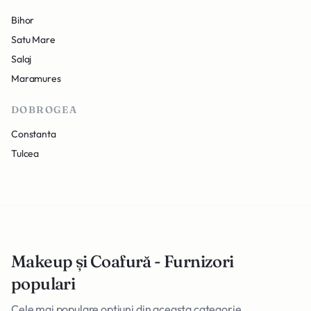
Bihor
Satu Mare
Salaj
Maramures
DOBROGEA
Constanta
Tulcea
Makeup și Coafură - Furnizori
populari
Cele mai populare optiuni din aceasta categorie