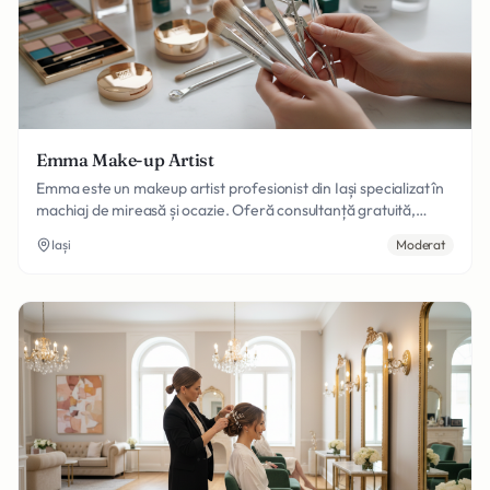
Emma Make-up Artist
Emma este un makeup artist profesionist din Iași specializat în
machiaj de mireasă și ocazie. Oferă consultanță gratuită,
testare de machiaj și servicii la domiciliu sau în salon.
Iași
Moderat
Experiență vastă în crearea look-urilor perfecte pentru zilele
speciale.