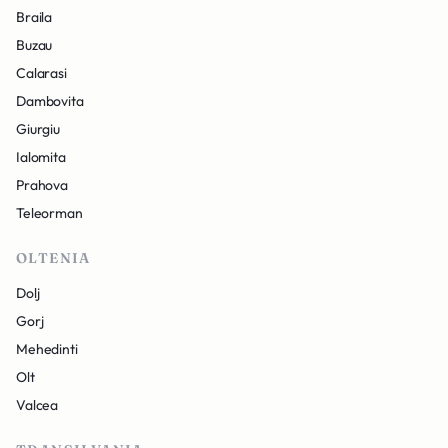
Braila
Buzau
Calarasi
Dambovita
Giurgiu
Ialomita
Prahova
Teleorman
OLTENIA
Dolj
Gorj
Mehedinti
Olt
Valcea