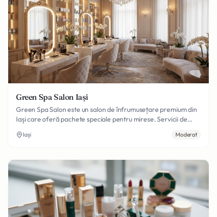
Green Spa Salon Iași
Green Spa Salon este un salon de înfrumusețare premium din
Iași care oferă pachete speciale pentru mirese. Servicii de
machiaj profesional, coafură, îngrijire ten și manichiură pentru
Iași
Moderat
a fi perfectă în ziua nunții tale.