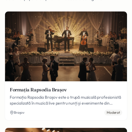
Formația Rapsodia Brașov
Formația Rapsodia Brașov este o trupă muzicală profesionistă
specializată în muzică live pentru nunți și evenimente din
Brașov. Cu un repertoriu variat de muzică românească și
Brașov
Moderat
internațională, asigurăm o atmosferă de neuitat la petrecerea
voastră.