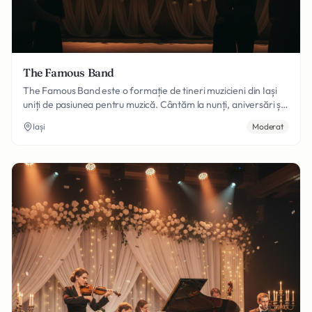
The Famous Band
The Famous Band este o formație de tineri muzicieni din Iași
uniți de pasiunea pentru muzică. Cântăm la nunți, aniversări și
evenimente corporate oferind un repertoriu variat de muzică
Iași
Moderat
românească și internațională, asigurând o atmosferă de
neuitat.