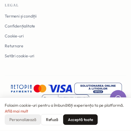
LEGAL
Termeni și condiții
Confidențialitate
Cookie-uri
Returnare
Setări cookie-uri
Folosim cookie-uri pentru a îmbunătăți experiența ta pe platformă.
Află mai mult
Personalizează
Refuză
Acceptă toate
© 2026 Invitatii Online. Toate drepturile rezervate.
Făcut cu
în România