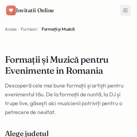
Salt la conținut
Invitatii Online
Acasa
Furnizori
Formații și Muzică
Formații și Muzică pentru
Evenimente in Romania
Descoperă cele mai bune formații și artiști pentru
evenimentul tău. De la formații de nuntă, la DJ și
trupe live, găsești aici muzicienii potriviți pentru o
petrecere de neuitat.
Alege judetul