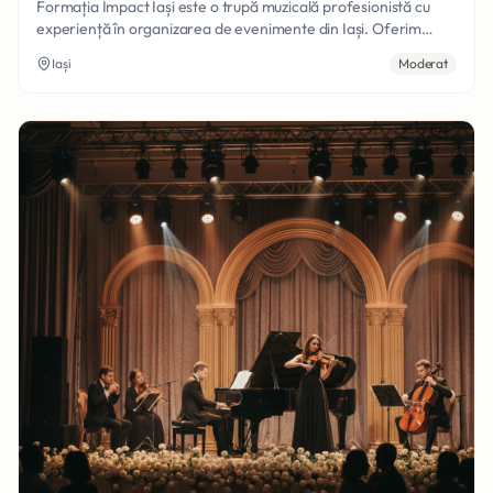
Formația Impact Iași este o trupă muzicală profesionistă cu
experiență în organizarea de evenimente din Iași. Oferim
muzică live de calitate pentru nunți, botezuri și petreceri
Iași
Moderat
private, cu un repertoriu variat adaptat preferințelor fiecărui
client.