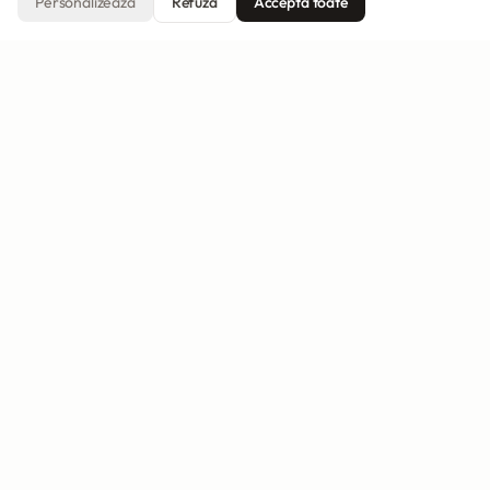
Personalizează
Refuză
Acceptă toate
Creează invitația ta
Invitatii Online
Platformă românească pentru invitații digitale
elegante. Creată cu grijă pentru momentele tale
speciale.
PLATFORMĂ
Funcționalități