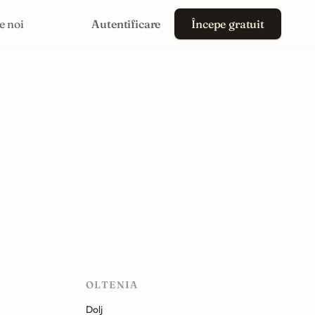
e noi
Autentificare
Începe gratuit
OLTENIA
Dolj