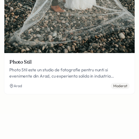
Photo Stil
Photo Stil este un studio de fotografie pentru nunti si
evenimente din Arad, cu experienta solida in industria
fotografiei de eveniment si o dedicatie constanta fata de
Arad
Moderat
calitate si satisfactia clientilor. Echipa Photo Stil abordeaza
fiecare eveniment cu profesionalism si pasiune, depunand
toate eforturile pentru a livra un produs fotografic de calitate
superioara care sa surprinda esenta si frumusetea fiecarei zile
speciale. Stilul fotografic al echipei Photo Stil imbina elemete
din fotografia documentara - surprinzand momentele
spontane si autentice - cu portretistica atenta a mirelui si
miresei in momente bine alese. Aceasta combinatie produce un
set variat si complet de imagini, incluzand atat portrete clasice