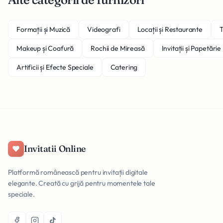
cromatica bogata si o editare elegant. Descopera portofoliul
pe paulmos.ro si contacteaza echipa pentru oferta
personalizata.
Formații și Muzică
Videografi
Locații și Restaurante
T
Makeup și Coafură
Rochii de Mireasă
Invitații și Papetărie
Artificii și Efecte Speciale
Catering
Invitatii Online
Platformă românească pentru invitații digitale
elegante. Creată cu grijă pentru momentele tale
speciale.