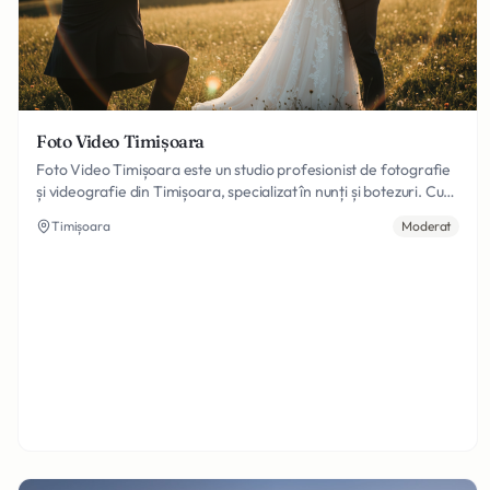
Foto Video Timișoara
Foto Video Timișoara este un studio profesionist de fotografie
și videografie din Timișoara, specializat în nunți și botezuri. Cu
peste 15 ani de experiență, capturăm momentele prețioase ale
Timișoara
Moderat
zilei tale speciale cu artă și profesionalism.