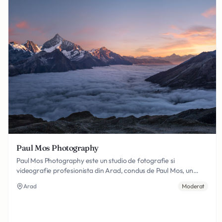
Paul Mos Photography
Paul Mos Photography este un studio de fotografie si
videografie profesionista din Arad, condus de Paul Mos, un
absolvent al Facultatii de Arte si Design cu specializarea Foto-
Arad
Moderat
Video si Post-procesare Computerizata a Imaginii. Cu o
educatie artistica solida si o pasiune autentica pentru arta
vizuala, Paul Mos a creat un stil fotografic distinct, recunoscut
pentru autenticitate, spontaneitate si o sensibilitate estetica