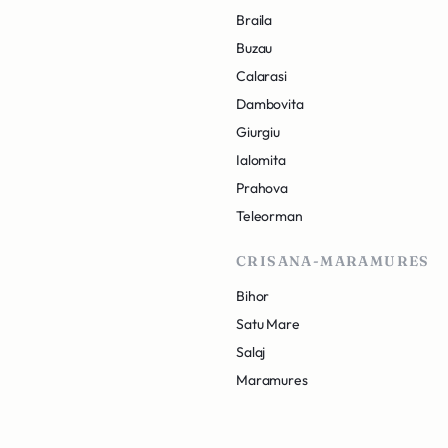
Braila
Buzau
Calarasi
Dambovita
Giurgiu
Ialomita
Prahova
Teleorman
CRISANA-MARAMURES
Bihor
Satu Mare
Salaj
Maramures