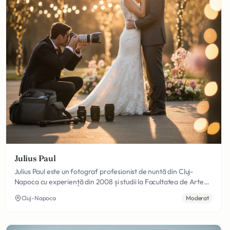
Julius Paul
Julius Paul este un fotograf profesionist de nuntă din Cluj-
Napoca cu experiență din 2008 și studii la Facultatea de Arte
Plastice din UAD Cluj-Napoca. Surprinde momentele speciale
Cluj-Napoca
Moderat
ale nunții tale cu un stil artistic rafinat și atenție la fiecare detaliu
emoționant.