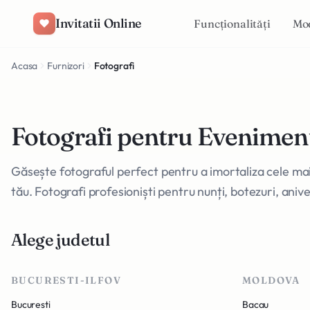
Salt la conținut
Invitatii Online
Funcționalități
Mo
Acasa
Furnizori
Fotografi
Fotografi pentru Evenimen
Găsește fotograful perfect pentru a imortaliza cele m
tău. Fotografi profesioniști pentru nunți, botezuri, aniv
Alege judetul
BUCURESTI-ILFOV
MOLDOVA
Bucuresti
Bacau