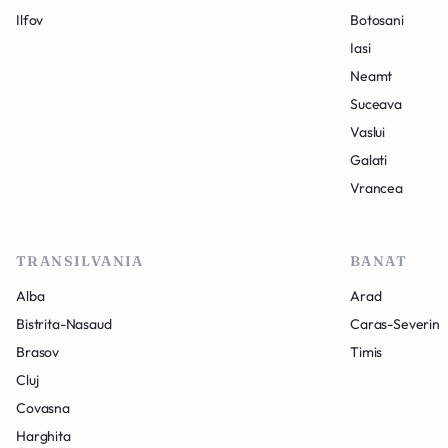
Ilfov
Botosani
Iasi
Neamt
Suceava
Vaslui
Galati
Vrancea
TRANSILVANIA
BANAT
Alba
Arad
Bistrita-Nasaud
Caras-Severin
Brasov
Timis
Cluj
Covasna
Harghita