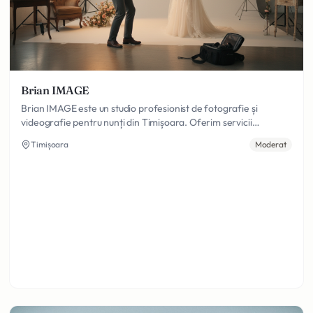
Brian IMAGE
Brian IMAGE este un studio profesionist de fotografie și
videografie pentru nunți din Timișoara. Oferim servicii
complete de fotografie și filmare cu echipamente de ultimă
Timișoara
Moderat
generație, drone și editare creativă pentru a captura fiecare
moment special al zilei voastre.