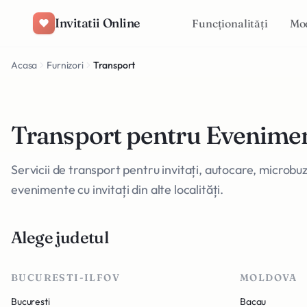
Salt la conținut
Invitatii Online
Funcționalități
Mo
Acasa
Furnizori
Transport
Transport pentru Evenime
Servicii de transport pentru invitați, autocare, microbu
evenimente cu invitați din alte localități.
Alege judetul
BUCURESTI-ILFOV
MOLDOVA
Bucuresti
Bacau