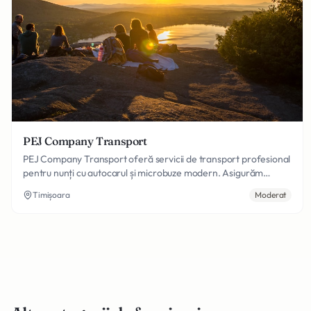
PEJ Company Transport
PEJ Company Transport oferă servicii de transport profesional
pentru nunți cu autocarul și microbuze modern. Asigurăm
transport confortabil și sigur pentru mirii și invitații, cu șoferi
Timișoara
Moderat
experimentați și fleet-ul bine întreținut.