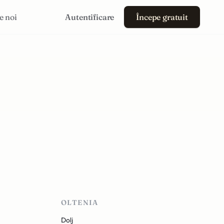
e noi
Autentificare
Începe gratuit
OLTENIA
Dolj