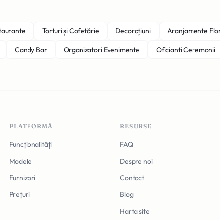
staurante
Torturi și Cofetărie
Decorațiuni
Aranjamente Flo
Candy Bar
Organizatori Evenimente
Oficianti Ceremonii
PLATFORMĂ
RESURSE
Funcționalități
FAQ
Modele
Despre noi
Furnizori
Contact
Prețuri
Blog
Harta site