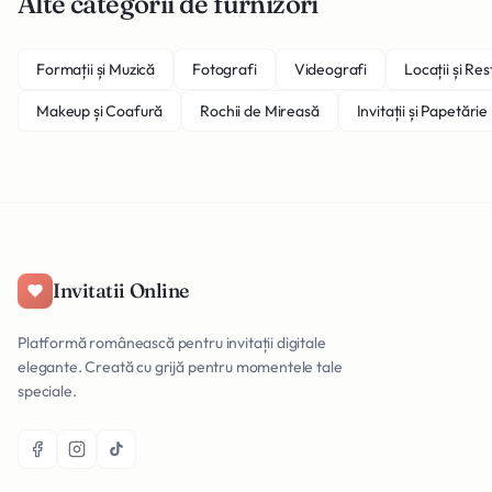
Alte categorii de furnizori
Formații și Muzică
Fotografi
Videografi
Locații și Re
Makeup și Coafură
Rochii de Mireasă
Invitații și Papetărie
Invitatii Online
Platformă românească pentru invitații digitale
elegante. Creată cu grijă pentru momentele tale
speciale.