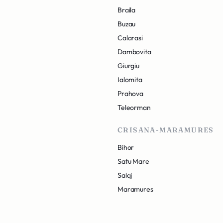
Braila
Buzau
Calarasi
Dambovita
Giurgiu
Ialomita
Prahova
Teleorman
CRISANA-MARAMURES
Bihor
Satu Mare
Salaj
Maramures