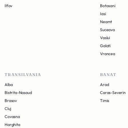
Ilfov
Botosani
Iasi
Neamt
Suceava
Vaslui
Galati
Vrancea
TRANSILVANIA
BANAT
Alba
Arad
Bistrita-Nasaud
Caras-Severin
Brasov
Timis
Cluj
Covasna
Harghita