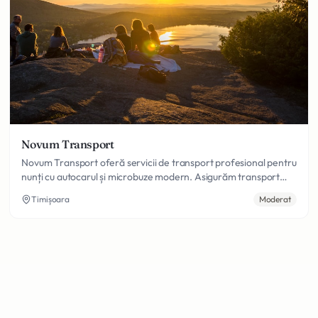
Novum Transport
Novum Transport oferă servicii de transport profesional pentru
nunți cu autocarul și microbuze modern. Asigurăm transport
confortabil și sigur pentru mirii și invitații, cu șoferi
Timișoara
Moderat
experimentați și fleet-ul bine întreținut.