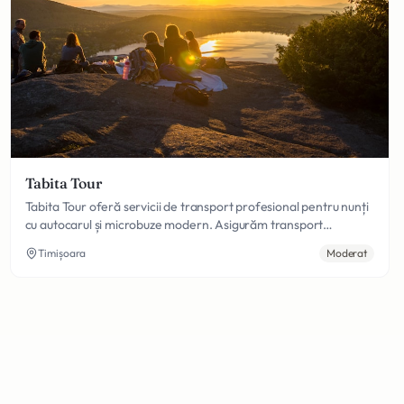
Tabita Tour
Tabita Tour oferă servicii de transport profesional pentru nunți
cu autocarul și microbuze modern. Asigurăm transport
confortabil și sigur pentru mirii și invitații, cu șoferi
Timișoara
Moderat
experimentați și fleet-ul bine întreținut.