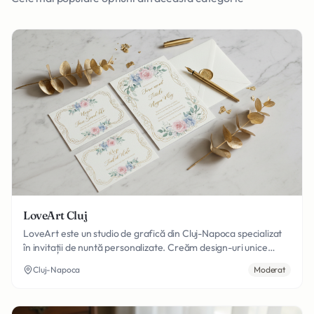
LoveArt Cluj
LoveArt este un studio de grafică din Cluj-Napoca specializat
în invitații de nuntă personalizate. Creăm design-uri unice
pentru invitații, meniuri, numere de masă și toată papetăria
Cluj-Napoca
Moderat
necesară evenimentului vostru, cu livrare rapidă în toată
România.