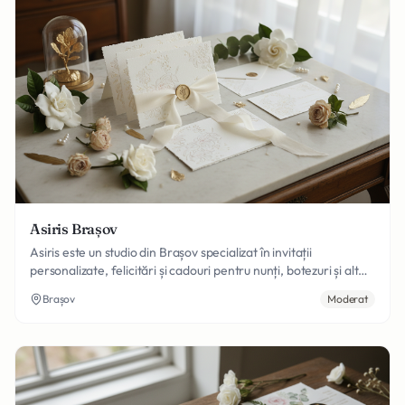
Asiris Brașov
Asiris este un studio din Brașov specializat în invitații
personalizate, felicitări și cadouri pentru nunți, botezuri și alte
evenimente. Cu experiență vastă în tipărituri personalizate,
Brașov
Moderat
creăm materiale de papetărie elegante adaptate dorinței
fiecărui cuplu.