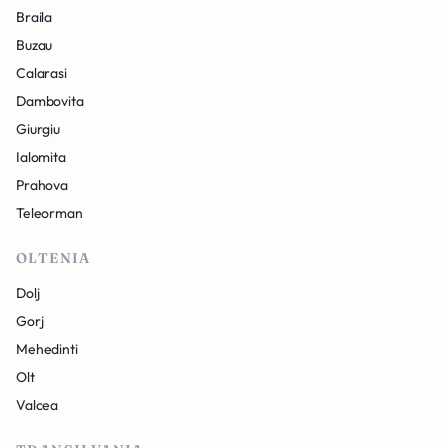
Braila
Buzau
Calarasi
Dambovita
Giurgiu
Ialomita
Prahova
Teleorman
OLTENIA
Dolj
Gorj
Mehedinti
Olt
Valcea