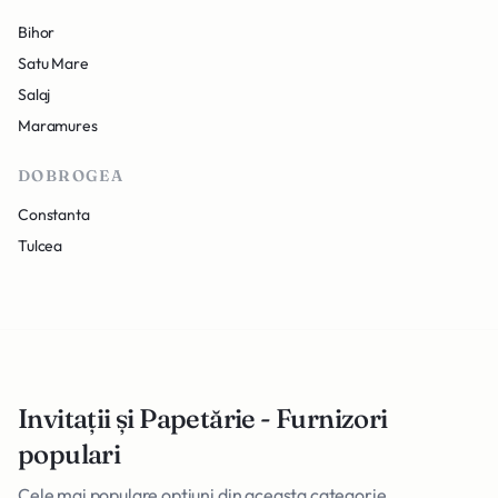
Bihor
Satu Mare
Salaj
Maramures
DOBROGEA
Constanta
Tulcea
Invitații și Papetărie - Furnizori
populari
Cele mai populare optiuni din aceasta categorie