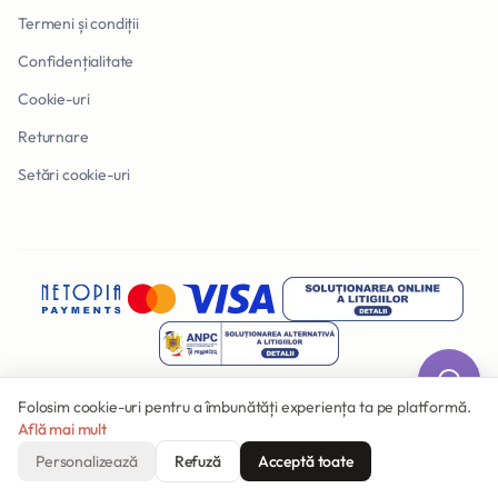
Termeni și condiții
Confidențialitate
Cookie-uri
Returnare
Setări cookie-uri
Folosim cookie-uri pentru a îmbunătăți experiența ta pe platformă.
Află mai mult
© 2026 Invitatii Online. Toate drepturile rezervate.
Făcut cu
în România
Personalizează
Refuză
Acceptă toate