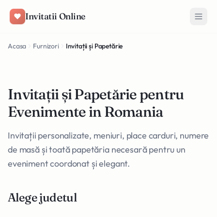
Salt la conținut
Invitatii Online
Acasa
Furnizori
Invitații și Papetărie
Invitații și Papetărie pentru
Evenimente in Romania
Invitații personalizate, meniuri, place carduri, numere
de masă și toată papetăria necesară pentru un
eveniment coordonat și elegant.
Alege judetul