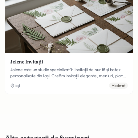
Jolene Invitații
Jolene este un studio specializat în invitații de nuntă și botez
personalizate din Iași. Creăm invitații elegante, meniuri, place
carduri și toată papetăria necesară pentru evenimentul
Iași
Moderat
vostru, cu livrare în toată România. Fiecare design este unic și
personalizat.