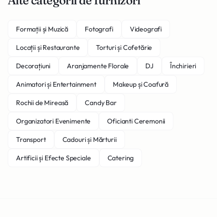
Alte categorii de furnizori
Formații și Muzică
Fotografi
Videografi
Locații și Restaurante
Torturi și Cofetărie
Decorațiuni
Aranjamente Florale
DJ
Închirieri
Animatori și Entertainment
Makeup și Coafură
Rochii de Mireasă
Candy Bar
Organizatori Evenimente
Oficianti Ceremonii
Transport
Cadouri și Mărturii
Artificii și Efecte Speciale
Catering