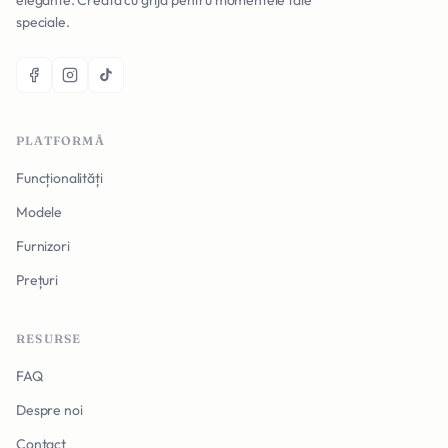
elegante. Creată cu grijă pentru momentele tale
speciale.
PLATFORMĂ
Funcționalități
Modele
Furnizori
Prețuri
RESURSE
FAQ
Despre noi
Contact