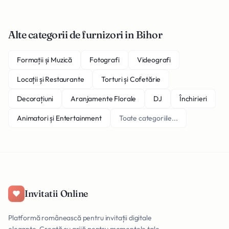
Alte categorii de furnizori in Bihor
Formații și Muzică
Fotografi
Videografi
Locații și Restaurante
Torturi și Cofetărie
Decorațiuni
Aranjamente Florale
DJ
Închirieri
Animatori și Entertainment
Toate categoriile...
Invitatii Online
Platformă românească pentru invitații digitale