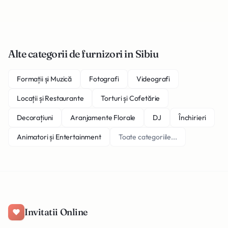
Alte categorii de furnizori in Sibiu
Formații și Muzică
Fotografi
Videografi
Locații și Restaurante
Torturi și Cofetărie
Decorațiuni
Aranjamente Florale
DJ
Închirieri
Animatori și Entertainment
Toate categoriile...
Invitatii Online