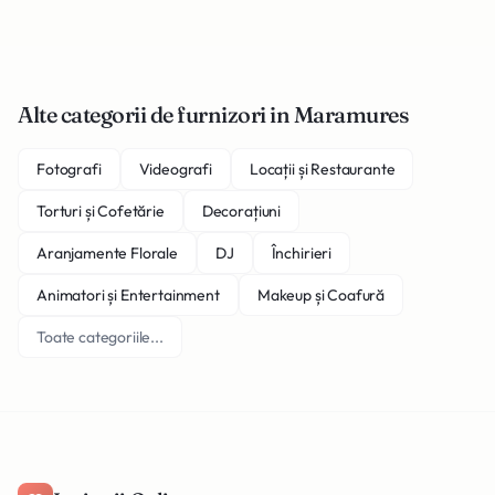
Alte categorii de furnizori in Maramures
Fotografi
Videografi
Locații și Restaurante
Torturi și Cofetărie
Decorațiuni
Aranjamente Florale
DJ
Închirieri
Animatori și Entertainment
Makeup și Coafură
Toate categoriile...