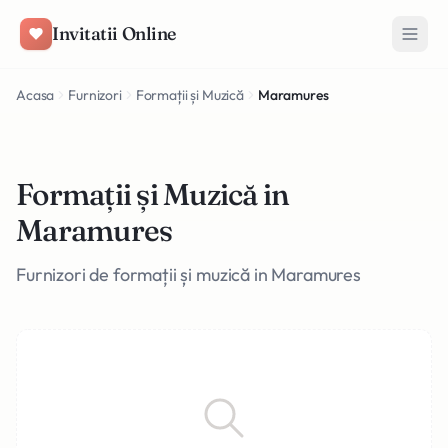
Salt la conținut
Invitatii Online
Acasa
Furnizori
Formații și Muzică
Maramures
Formații și Muzică in
Maramures
Furnizori de formații și muzică in Maramures