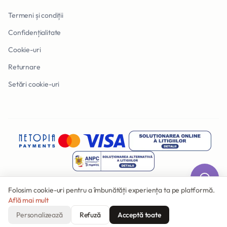
Termeni și condiții
Confidențialitate
Cookie-uri
Returnare
Setări cookie-uri
Folosim cookie-uri pentru a îmbunătăți experiența ta pe platformă.
Află mai mult
© 2026 Invitatii Online. Toate drepturile rezervate.
Făcut cu
în România
Personalizează
Refuză
Acceptă toate