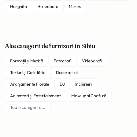
Harghita
Hunedoara
Mures
Alte categorii de furnizori in Sibiu
Formații și Muzică
Fotografi
Videografi
Torturi și Cofetărie
Decorațiuni
Aranjamente Florale
DJ
Închirieri
Animatori și Entertainment
Makeup și Coafură
Toate categoriile...