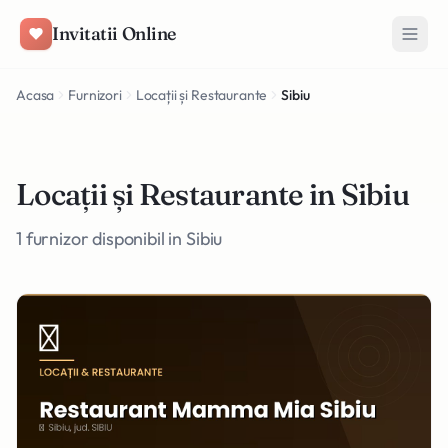
Salt la conținut
Invitatii Online
Acasa
Furnizori
Locații și Restaurante
Sibiu
Locații și Restaurante in Sibiu
1 furnizor disponibil in Sibiu