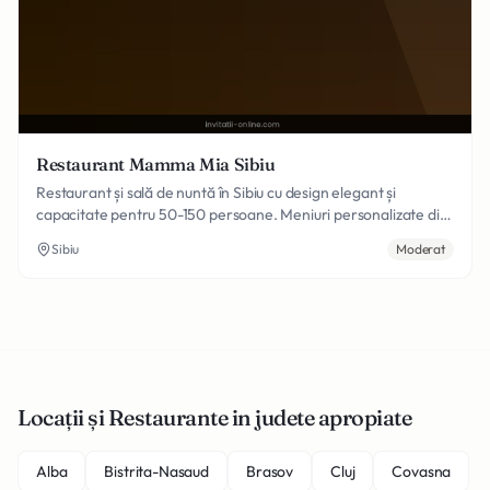
Restaurant Mamma Mia Sibiu
Restaurant și sală de nuntă în Sibiu cu design elegant și
capacitate pentru 50-150 persoane. Meniuri personalizate din
bucătărie tradițională română și internațională, cocktail bar,
Sibiu
Moderat
pistă de dans și parcare privată. Echipa dedicată asigură o
experiență memorabilă pentru invitații tăi.
Locații și Restaurante in judete apropiate
Alba
Bistrita-Nasaud
Brasov
Cluj
Covasna