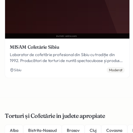
MISAM Cofetărie Sibiu
Laborator de cofetărie profesional din Sibiu cu tradiție din
1992. Producători de torturi de nuntă spectaculoase și produse
de patiserie de calitate. Specialiști în crearea torturilor
Sibiu
Moderat
personalizate pentru nunți și botezuri, cu design unic și
ingrediente premium selectate cu grijă.
Torturi și Cofetărie in judete apropiate
Alba
Bistrita-Nasaud
Brasov
Cluj
Covasna