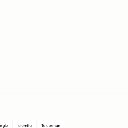
urgiu
Ialomita
Teleorman