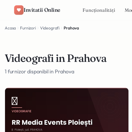
Salt la conținut
Invitatii Online
Funcționalități
Mo
Acasa
Furnizori
Videografi
Prahova
Videografi in Prahova
1 furnizor disponibil in Prahova