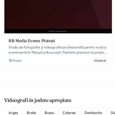
RR Media Events Ploiești
Studio de fotografie și videografie profesionistă pentru nunți și
evenimente în Ploiești și București. Pachete premium la prețuri
avantajoase, cu echipament modern și o echipă dedicată care
Ploiești
Moderat
surprinde fiecare moment important al zilei tale. Editare
cinematografică de înaltă calitate.
Videografi in judete apropiate
Arges
Braila
Buzau
Calarasi
Dambovita
Gi