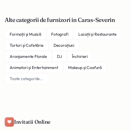
Alte categorii de furnizori in Caras-Severin
Formații și Muzică
Fotografi
Locații și Restaurante
Torturi și Cofetărie
Decorațiuni
Aranjamente Florale
DJ
Închirieri
Animatori și Entertainment
Makeup și Coafură
Toate categoriile...
Invitatii Online