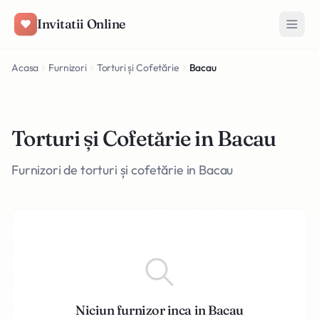
Salt la conținut
Invitatii Online
Acasa
Furnizori
Torturi și Cofetărie
Bacau
Torturi și Cofetărie in Bacau
Furnizori de torturi și cofetărie in Bacau
Niciun furnizor inca in Bacau