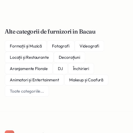
Alte categorii de furnizori in Bacau
Formații și Muzică
Fotografi
Videografi
Locații și Restaurante
Decorațiuni
Aranjamente Florale
DJ
Închirieri
Animatori și Entertainment
Makeup și Coafură
Toate categoriile...