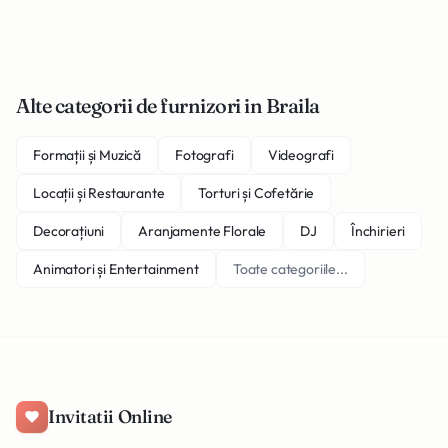
Alte categorii de furnizori in Braila
Formații și Muzică
Fotografi
Videografi
Locații și Restaurante
Torturi și Cofetărie
Decorațiuni
Aranjamente Florale
DJ
Închirieri
Animatori și Entertainment
Toate categoriile...
Invitatii Online