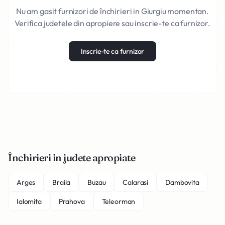
Nu am gasit furnizori de închirieri in Giurgiu momentan.
Verifica judetele din apropiere sau inscrie-te ca furnizor.
Inscrie-te ca furnizor
Închirieri in judete apropiate
Arges
Braila
Buzau
Calarasi
Dambovita
Ialomita
Prahova
Teleorman