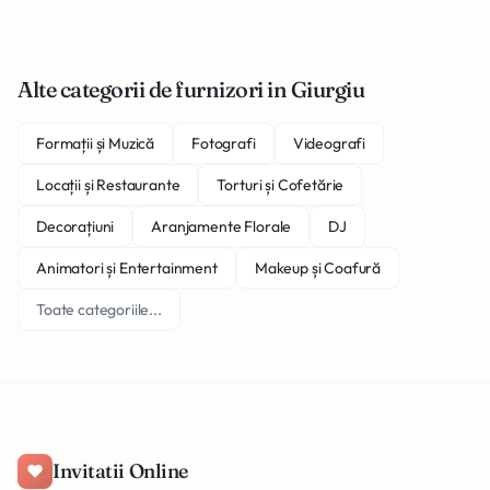
Alte categorii de furnizori in Giurgiu
Formații și Muzică
Fotografi
Videografi
Locații și Restaurante
Torturi și Cofetărie
Decorațiuni
Aranjamente Florale
DJ
Animatori și Entertainment
Makeup și Coafură
Toate categoriile...
Invitatii Online