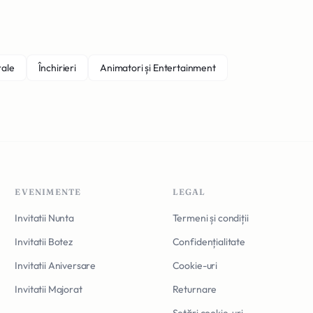
rale
Închirieri
Animatori și Entertainment
EVENIMENTE
LEGAL
Invitatii Nunta
Termeni și condiții
Invitatii Botez
Confidențialitate
Invitatii Aniversare
Cookie-uri
Invitatii Majorat
Returnare