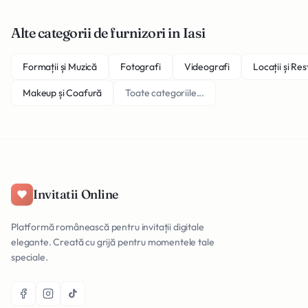
Alte categorii de furnizori in Iasi
Formații și Muzică
Fotografi
Videografi
Locații și Re
Makeup și Coafură
Toate categoriile...
Invitatii Online
Platformă românească pentru invitații digitale
elegante. Creată cu grijă pentru momentele tale
speciale.