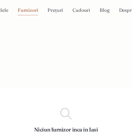
dele
Furnizori
Prețuri
Cadouri
Blog
Despr
Niciun furnizor inca in Iasi