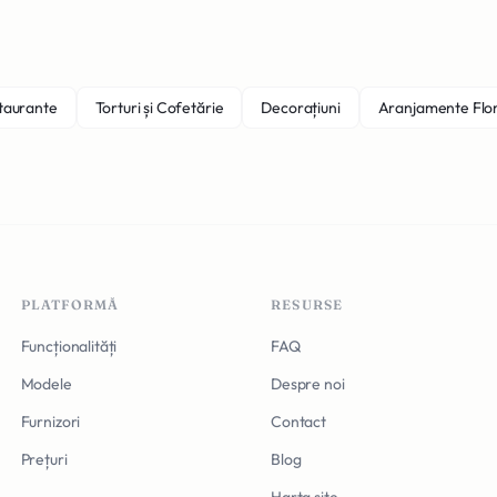
staurante
Torturi și Cofetărie
Decorațiuni
Aranjamente Flo
PLATFORMĂ
RESURSE
Funcționalități
FAQ
Modele
Despre noi
Furnizori
Contact
Prețuri
Blog