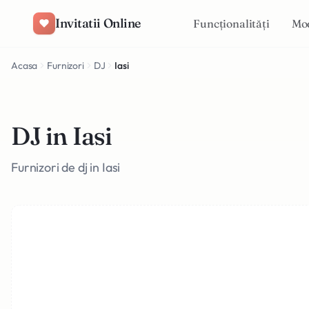
Salt la conținut
Invitatii Online
Funcționalități
Mo
Acasa
Furnizori
DJ
Iasi
DJ in Iasi
Furnizori de dj in Iasi