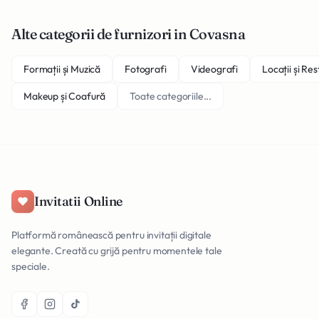
Alte categorii de furnizori in Covasna
Formații și Muzică
Fotografi
Videografi
Locații și Re
Makeup și Coafură
Toate categoriile...
Invitatii Online
Platformă românească pentru invitații digitale
elegante. Creată cu grijă pentru momentele tale
speciale.