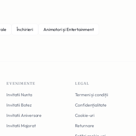
rale
Închirieri
Animatori și Entertainment
EVENIMENTE
LEGAL
Invitatii Nunta
Termeni și condiții
Invitatii Botez
Confidențialitate
Invitatii Aniversare
Cookie-uri
Invitatii Majorat
Returnare