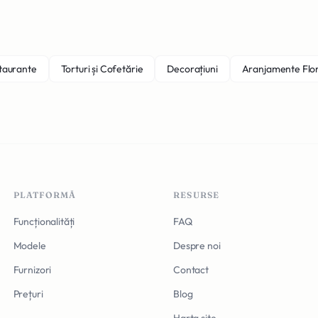
staurante
Torturi și Cofetărie
Decorațiuni
Aranjamente Flo
PLATFORMĂ
RESURSE
Funcționalități
FAQ
Modele
Despre noi
Furnizori
Contact
Prețuri
Blog