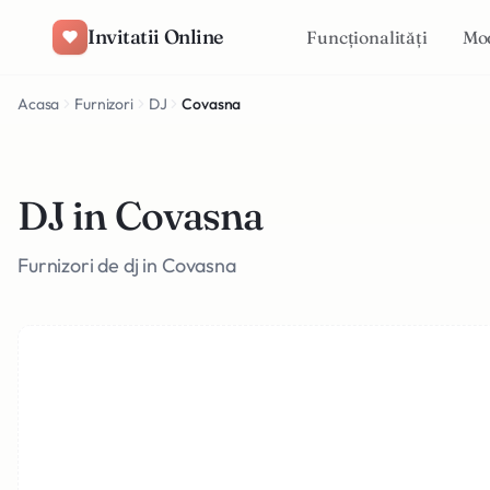
Salt la conținut
Invitatii Online
Funcționalități
Mo
Acasa
Furnizori
DJ
Covasna
DJ in Covasna
Furnizori de dj in Covasna