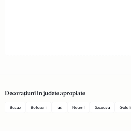
Decorațiuni in judete apropiate
Bacau
Botosani
Iasi
Neamt
Suceava
Galati