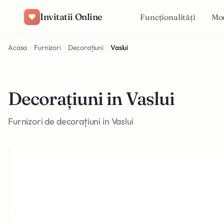
Salt la conținut
Invitatii Online
Funcționalități
Mo
Acasa
Furnizori
Decorațiuni
Vaslui
Decorațiuni in Vaslui
Furnizori de decorațiuni in Vaslui