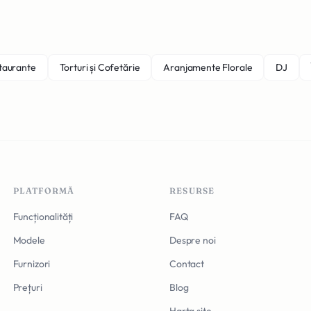
staurante
Torturi și Cofetărie
Aranjamente Florale
DJ
PLATFORMĂ
RESURSE
Funcționalități
FAQ
Modele
Despre noi
Furnizori
Contact
Prețuri
Blog