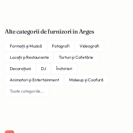
Alte categorii de furnizori in Arges
Formații și Muzică
Fotografi
Videografi
Locații și Restaurante
Torturi și Cofetărie
Decorațiuni
DJ
Închirieri
Animatori și Entertainment
Makeup și Coafură
Toate categoriile...