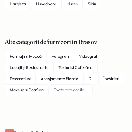
Harghita
Hunedoara
Mures
Sibiu
Alte categorii de furnizori in Brasov
Formații și Muzică
Fotografi
Videografi
Locații și Restaurante
Torturi și Cofetărie
Decorațiuni
Aranjamente Florale
DJ
Închirieri
Makeup și Coafură
Toate categoriile...