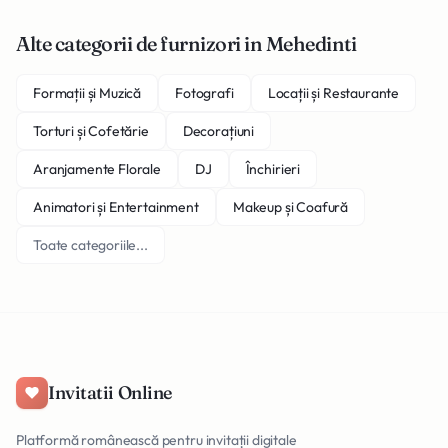
Alte categorii de furnizori in Mehedinti
Formații și Muzică
Fotografi
Locații și Restaurante
Torturi și Cofetărie
Decorațiuni
Aranjamente Florale
DJ
Închirieri
Animatori și Entertainment
Makeup și Coafură
Toate categoriile...
Invitatii Online
Platformă românească pentru invitații digitale