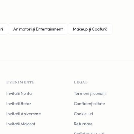
ri
Animatori și Entertainment
Makeup și Coafură
EVENIMENTE
LEGAL
Invitatii Nunta
Termeni și condiții
Invitatii Botez
Confidențialitate
Invitatii Aniversare
Cookie-uri
Invitatii Majorat
Returnare