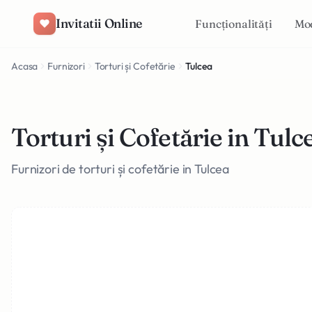
Salt la conținut
Invitatii Online
Funcționalități
Mo
Acasa
Furnizori
Torturi și Cofetărie
Tulcea
Torturi și Cofetărie in Tulc
Furnizori de torturi și cofetărie in Tulcea