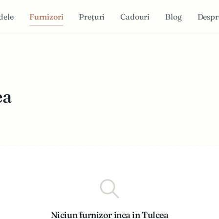
dele
Furnizori
Prețuri
Cadouri
Blog
Despr
ea
Niciun furnizor inca in Tulcea