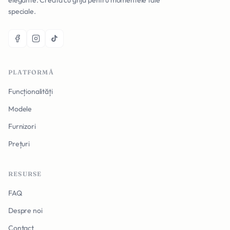
elegante. Creată cu grijă pentru momentele tale
speciale.
PLATFORMĂ
Funcționalități
Modele
Furnizori
Prețuri
RESURSE
FAQ
Despre noi
Contact