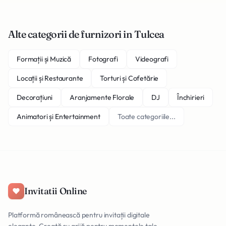
Alte categorii de furnizori in Tulcea
Formații și Muzică
Fotografi
Videografi
Locații și Restaurante
Torturi și Cofetărie
Decorațiuni
Aranjamente Florale
DJ
Închirieri
Animatori și Entertainment
Toate categoriile...
Invitatii Online
Platformă românească pentru invitații digitale