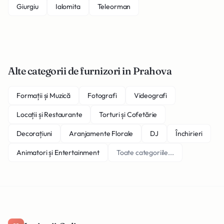
Giurgiu
Ialomita
Teleorman
Alte categorii de furnizori in Prahova
Formații și Muzică
Fotografi
Videografi
Locații și Restaurante
Torturi și Cofetărie
Decorațiuni
Aranjamente Florale
DJ
Închirieri
Animatori și Entertainment
Toate categoriile...