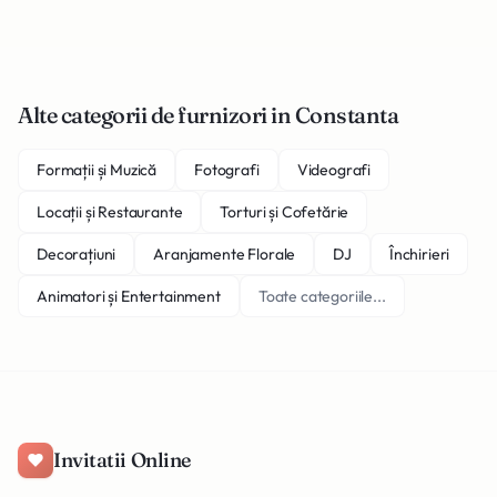
Alte categorii de furnizori in Constanta
Formații și Muzică
Fotografi
Videografi
Locații și Restaurante
Torturi și Cofetărie
Decorațiuni
Aranjamente Florale
DJ
Închirieri
Animatori și Entertainment
Toate categoriile...
Invitatii Online