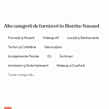
Alte categorii de furnizori in Bistrita-Nasaud
Formații și Muzică
Videografi
Locații și Restaurante
Torturi și Cofetărie
Decorațiuni
Aranjamente Florale
DJ
Închirieri
Animatori și Entertainment
Makeup și Coafură
Toate categoriile...