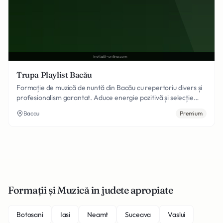
Trupa Playlist Bacău
Formație de muzică de nuntă din Bacău cu repertoriu divers și
profesionalism garantat. Aduce energie pozitivă și selecție
muzicală adaptată gusturilor fiecărui client, de la muzică
Bacau
Premium
populară la hituri internaționale. Spectacole memorabile și
atmosferă incendiară pentru ziua ta specială.
Formații și Muzică in judete apropiate
Botosani
Iasi
Neamt
Suceava
Vaslui