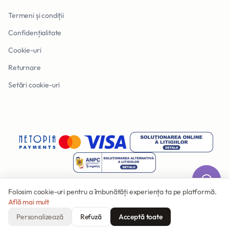
Termeni și condiții
Confidențialitate
Cookie-uri
Returnare
Setări cookie-uri
Folosim cookie-uri pentru a îmbunătăți experiența ta pe platformă.
Află mai mult
© 2026 Invitatii Online. Toate drepturile rezervate.
Făcut cu
în România
Personalizează
Refuză
Acceptă toate