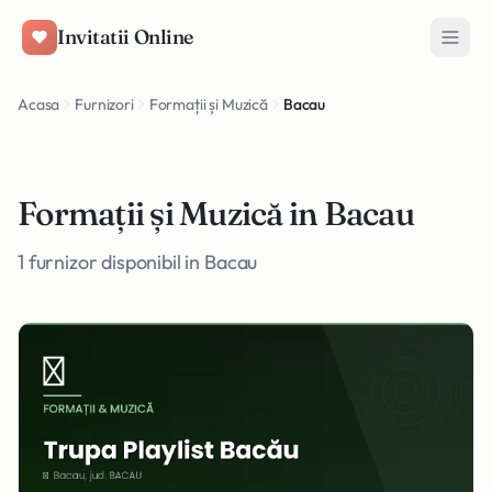
Salt la conținut
Invitatii Online
Acasa
Furnizori
Formații și Muzică
Bacau
Formații și Muzică in Bacau
1 furnizor disponibil in Bacau