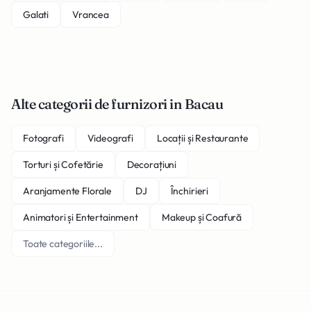
Galati
Vrancea
Alte categorii de furnizori in Bacau
Fotografi
Videografi
Locații și Restaurante
Torturi și Cofetărie
Decorațiuni
Aranjamente Florale
DJ
Închirieri
Animatori și Entertainment
Makeup și Coafură
Toate categoriile...