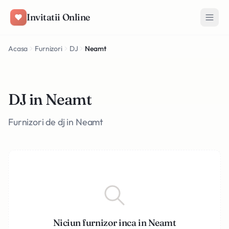
Salt la conținut
Invitatii Online
Acasa
Furnizori
DJ
Neamt
DJ in Neamt
Furnizori de dj in Neamt
Niciun furnizor inca in Neamt