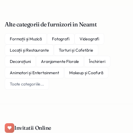
Alte categorii de furnizori in Neamt
Formații și Muzică
Fotografi
Videografi
Locații și Restaurante
Torturi și Cofetărie
Decorațiuni
Aranjamente Florale
Închirieri
Animatori și Entertainment
Makeup și Coafură
Toate categoriile...
Invitatii Online