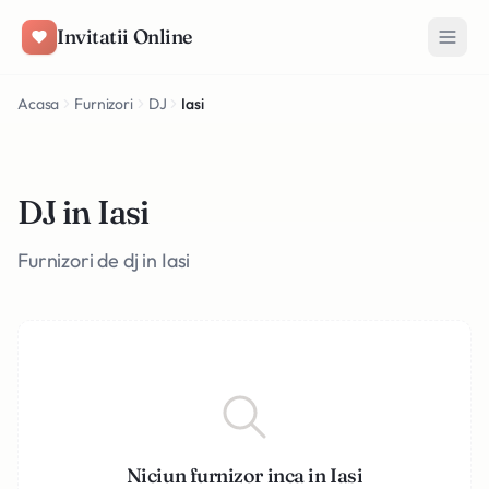
Salt la conținut
Invitatii Online
Acasa
Furnizori
DJ
Iasi
DJ in Iasi
Furnizori de dj in Iasi
Niciun furnizor inca in Iasi