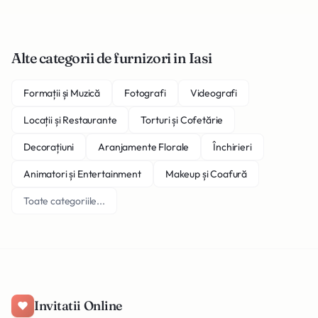
Alte categorii de furnizori in Iasi
Formații și Muzică
Fotografi
Videografi
Locații și Restaurante
Torturi și Cofetărie
Decorațiuni
Aranjamente Florale
Închirieri
Animatori și Entertainment
Makeup și Coafură
Toate categoriile...
Invitatii Online