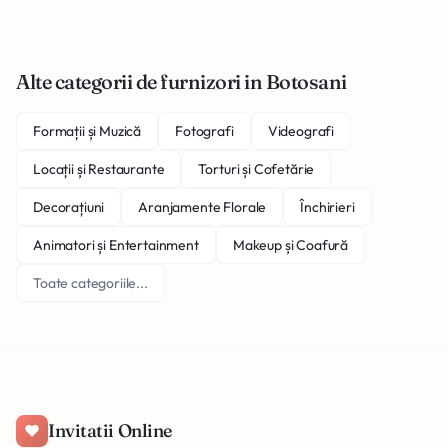
Alte categorii de furnizori in Botosani
Formații și Muzică
Fotografi
Videografi
Locații și Restaurante
Torturi și Cofetărie
Decorațiuni
Aranjamente Florale
Închirieri
Animatori și Entertainment
Makeup și Coafură
Toate categoriile...
Invitatii Online