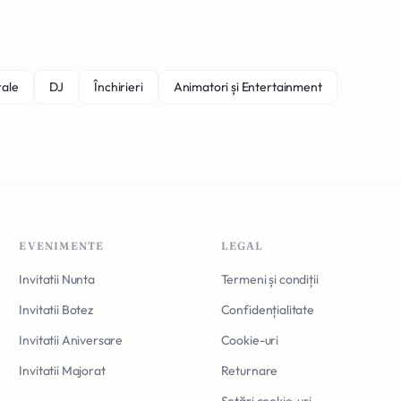
rale
DJ
Închirieri
Animatori și Entertainment
EVENIMENTE
LEGAL
Invitatii Nunta
Termeni și condiții
Invitatii Botez
Confidențialitate
Invitatii Aniversare
Cookie-uri
Invitatii Majorat
Returnare