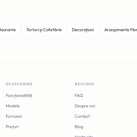
staurante
Torturi și Cofetărie
Decorațiuni
Aranjamente Flo
PLATFORMĂ
RESURSE
Funcționalități
FAQ
Modele
Despre noi
Furnizori
Contact
Prețuri
Blog