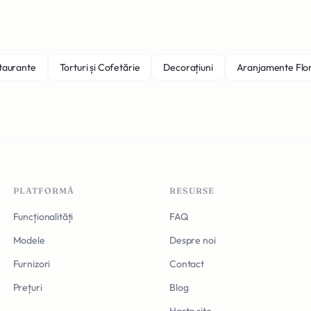
staurante
Torturi și Cofetărie
Decorațiuni
Aranjamente Flo
PLATFORMĂ
RESURSE
Funcționalități
FAQ
Modele
Despre noi
Furnizori
Contact
Prețuri
Blog