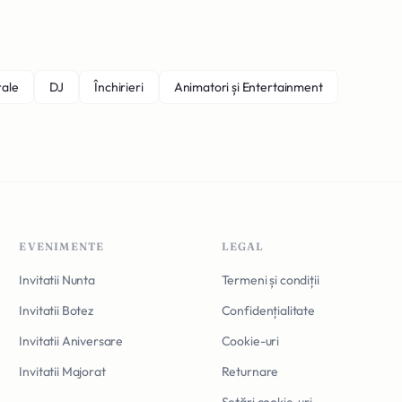
rale
DJ
Închirieri
Animatori și Entertainment
EVENIMENTE
LEGAL
Invitatii Nunta
Termeni și condiții
Invitatii Botez
Confidențialitate
Invitatii Aniversare
Cookie-uri
Invitatii Majorat
Returnare