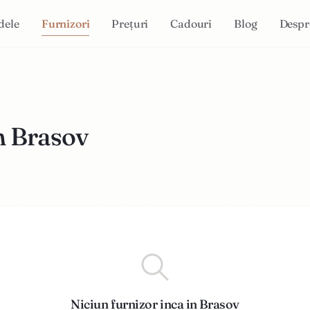
dele
Furnizori
Prețuri
Cadouri
Blog
Despr
in Brasov
Niciun furnizor inca in Brasov