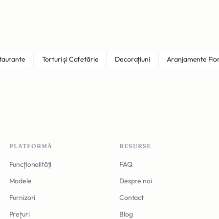
staurante
Torturi și Cofetărie
Decorațiuni
Aranjamente Flo
PLATFORMĂ
RESURSE
Funcționalități
FAQ
Modele
Despre noi
Furnizori
Contact
Prețuri
Blog