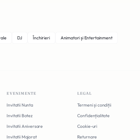
rale
DJ
Închirieri
Animatori și Entertainment
EVENIMENTE
LEGAL
Invitatii Nunta
Termeni și condiții
Invitatii Botez
Confidențialitate
Invitatii Aniversare
Cookie-uri
Invitatii Majorat
Returnare