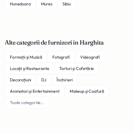
Hunedoara
Mures
Sibiu
Alte categorii de furnizori in Harghita
Formații și Muzică
Fotografi
Videografi
Locații și Restaurante
Torturi și Cofetărie
Decorațiuni
DJ
Închirieri
Animatori și Entertainment
Makeup și Coafură
Toate categoriile...