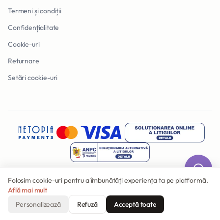
Termeni și condiții
Confidențialitate
Cookie-uri
Returnare
Setări cookie-uri
Folosim cookie-uri pentru a îmbunătăți experiența ta pe platformă.
Află mai mult
© 2026 Invitatii Online. Toate drepturile rezervate.
Făcut cu
în România
Personalizează
Refuză
Acceptă toate