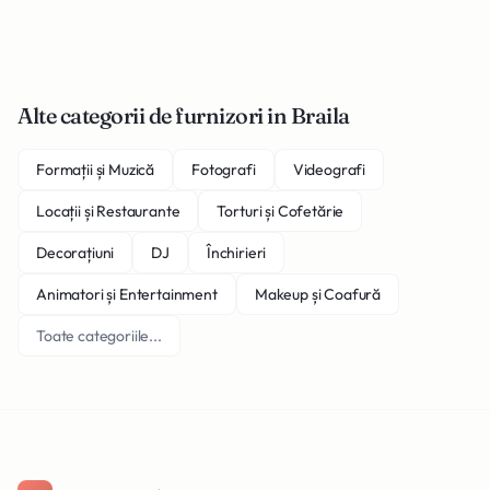
Alte categorii de furnizori in Braila
Formații și Muzică
Fotografi
Videografi
Locații și Restaurante
Torturi și Cofetărie
Decorațiuni
DJ
Închirieri
Animatori și Entertainment
Makeup și Coafură
Toate categoriile...