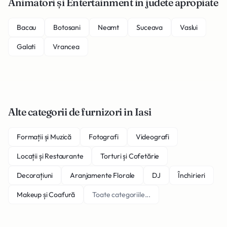
Animatori și Entertainment in judete apropiate
Bacau
Botosani
Neamt
Suceava
Vaslui
Galati
Vrancea
Alte categorii de furnizori in Iasi
Formații și Muzică
Fotografi
Videografi
Locații și Restaurante
Torturi și Cofetărie
Decorațiuni
Aranjamente Florale
DJ
Închirieri
Makeup și Coafură
Toate categoriile...