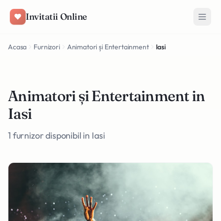
Salt la conținut
Invitatii Online
Acasa
Furnizori
Animatori și Entertainment
Iasi
Animatori și Entertainment in
Iasi
1 furnizor disponibil in Iasi