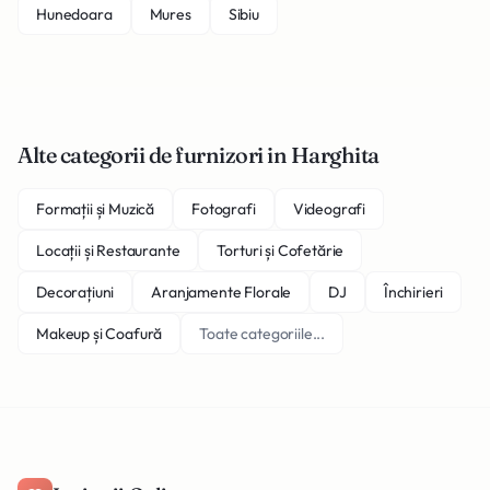
Hunedoara
Mures
Sibiu
Alte categorii de furnizori in Harghita
Formații și Muzică
Fotografi
Videografi
Locații și Restaurante
Torturi și Cofetărie
Decorațiuni
Aranjamente Florale
DJ
Închirieri
Makeup și Coafură
Toate categoriile...