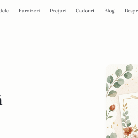
dele
Furnizori
Prețuri
Cadouri
Blog
Despr
ă