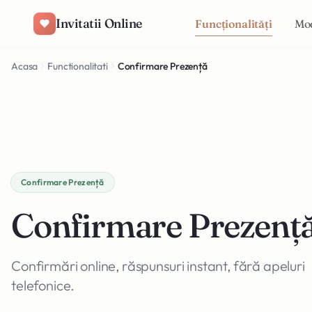
Salt la conținut
Invitatii Online
Funcționalități
Mo
Acasa
Functionalitati
Confirmare Prezență
Confirmare Prezență
Confirmare Prezenț
Confirmări online, răspunsuri instant, fără apeluri
telefonice.