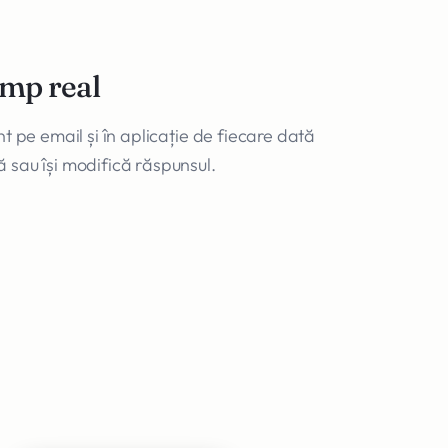
timp real
nt pe email și în aplicație de fiecare dată
ă sau își modifică răspunsul.