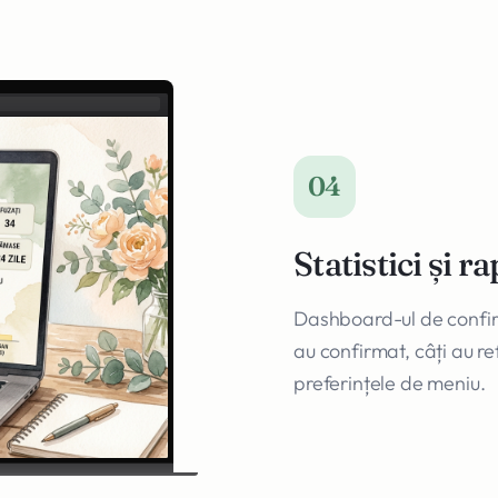
04
Statistici și r
Dashboard-ul de confirm
au confirmat, câți au re
preferințele de meniu.