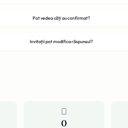
Pot vedea câți au confirmat?
Invitații pot modifica răspunsul?
0