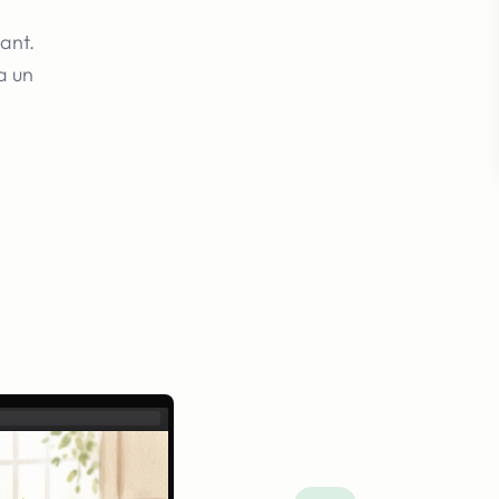
ant.
a un