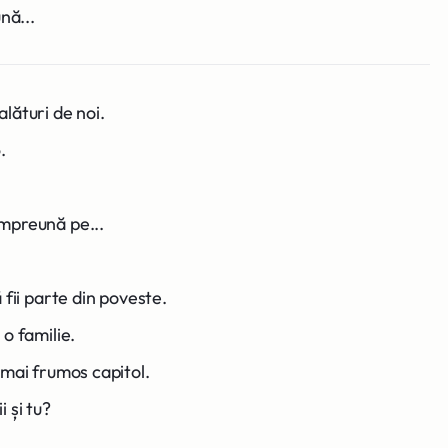
nă...
lături de noi.
.
mpreună pe...
 fii parte din poveste.
o familie.
 mai frumos capitol.
 și tu?