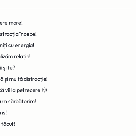
ere mare!
stracția începe!
niți cu energia!
lizăm relația!
 și tu?
 și multă distracție!
 vii la petrecere 😉
um sărbătorim!
ns!
e făcut!