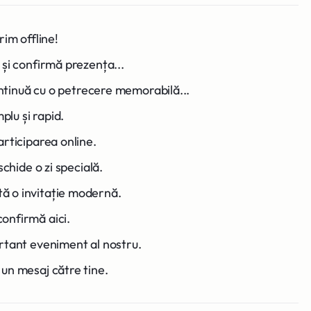
rim offline!
și confirmă prezența...
continuă cu o petrecere memorabilă...
plu și rapid.
rticiparea online.
schide o zi specială.
 o invitație modernă.
onfirmă aici.
rtant eveniment al nostru.
un mesaj către tine.