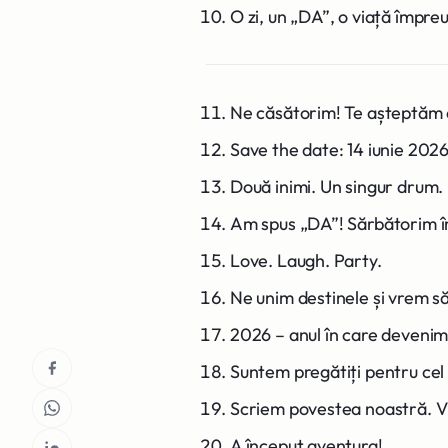
O zi, un „DA”, o viață împreu
Ne căsătorim! Te așteptăm a
Save the date: 14 iunie 2026
Două inimi. Un singur drum.
Am spus „DA”! Sărbătorim î
Love. Laugh. Party.
Ne unim destinele și vrem să
2026 – anul în care devenim 
Suntem pregătiți pentru cel
Scriem povestea noastră. Vii
A început aventura!