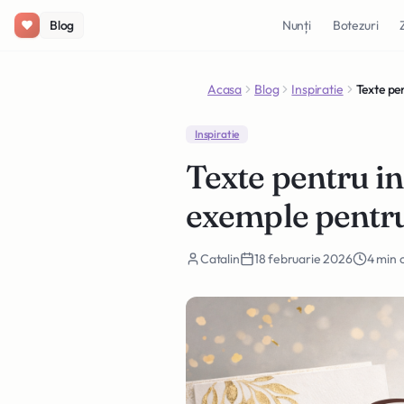
Salt la conținut
Blog
Nunți
Botezuri
Acasa
Blog
Inspiratie
Inspiratie
Texte pentru in
exemple pentr
Catalin
18 februarie 2026
4 min c