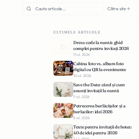
Către site
ULTIMELE ARTICOLE
Dress code la nuntă: ghid
complet pentru invitați 2026
11 iul. 2026
Cabina foto vs. album foto
digital cu QR la evenimente
10 iul. 2026
Save the Date: când și cum
anunți invitații la nuntă
9 iul. 2026
Petrecerea burlăcițelor și a
burlacilor: idei 2026
8 iul. 2026
Texte pentru invitații de botez:
40 de idei pentru 2026
7 iul. 2026