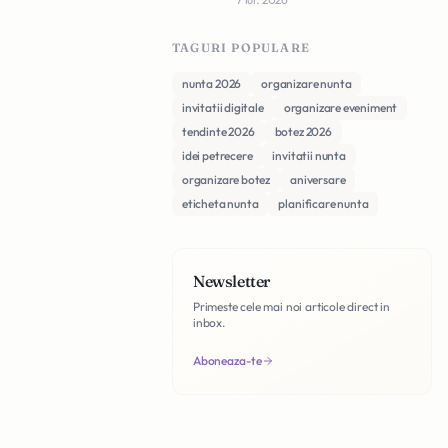
TAGURI POPULARE
nunta 2026
organizare nunta
invitatii digitale
organizare eveniment
tendinte 2026
botez 2026
idei petrecere
invitatii nunta
organizare botez
aniversare
eticheta nunta
planificare nunta
Newsletter
Primeste cele mai noi articole direct in
inbox.
Aboneaza-te