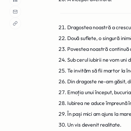
Dragostea noastră a crescut 
Două suflete, o singură inimă
Povestea noastră continuă c
Sub cerul iubirii ne vom uni d
Te invităm să fii martor la în
Din dragoste ne-am găsit, di
Emoția unui început, bucuria 
Iubirea ne aduce împreună în
În pași mici am ajuns la mar
Un vis devenit realitate.