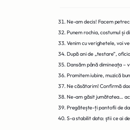
Ne-am decis! Facem petrec
Punem rochia, costumul și di
Venim cu verighetele, voi ve
După ani de „testare”, oficia
Dansăm până dimineața – vii
Promitem iubire, muzică bună
Ne căsătorim! Confirmă dacă
Ne-am găsit jumătatea… ac
Pregătește-ți pantofii de da
S-a stabilit data: știi ce ai d