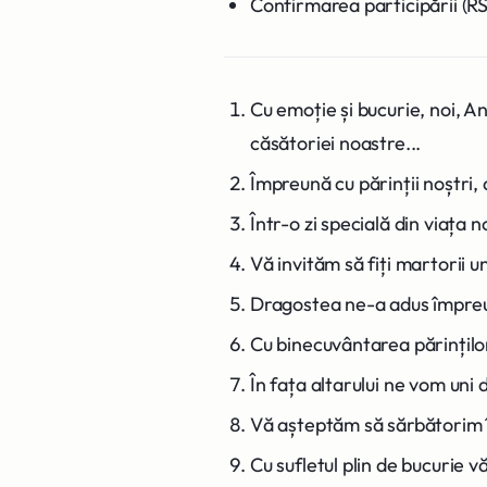
Confirmarea participării (R
Cu emoție și bucurie, noi, An
căsătoriei noastre...
Împreună cu părinții noștri,
Într-o zi specială din viața 
Vă invităm să fiți martorii un
Dragostea ne-a adus împreună,
Cu binecuvântarea părinților
În fața altarului ne vom uni d
Vă așteptăm să sărbătorim î
Cu sufletul plin de bucurie vă