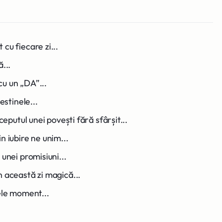
cu fiecare zi...
...
u un „DA”...
estinele...
ceputul unei povești fără sfârșit...
n iubire ne unim...
unei promisiuni...
 această zi magică...
ele moment...