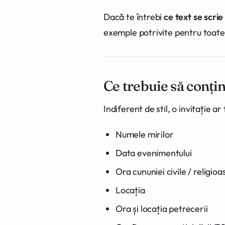
Dacă te întrebi
ce text se scrie
exemple potrivite pentru toate s
Ce trebuie să conțin
Indiferent de stil, o invitație ar
Numele mirilor
Data evenimentului
Ora cununiei civile / religioa
Locația
Ora și locația petrecerii