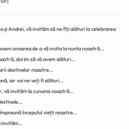
SVP)
a și Andrei, vă invităm să ne fiți alături la celebrarea
 avem onoarea de a vă invita la nunta noastră...
noastră, dorim să vă avem alături...
irii destinelor noastre...
 iar voi ne veți fi alături...
, vă invităm la cununia noastră...
estinele...
mpreună începutul vieții noastre...
 invităm...