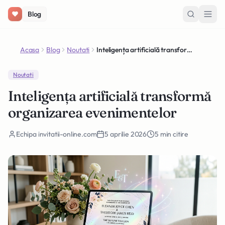
Salt la conținut
Blog
Acasa
Blog
Noutati
Inteligența artificială transformă organizarea evenimentelor
Noutati
Inteligența artificială transformă
organizarea evenimentelor
Echipa invitatii-online.com
5 aprilie 2026
5 min citire