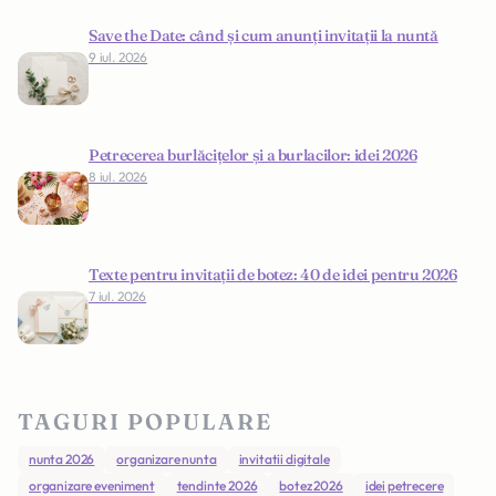
Save the Date: când și cum anunți invitații la nuntă
9 iul. 2026
Petrecerea burlăcițelor și a burlacilor: idei 2026
8 iul. 2026
Texte pentru invitații de botez: 40 de idei pentru 2026
7 iul. 2026
TAGURI POPULARE
nunta 2026
organizare nunta
invitatii digitale
organizare eveniment
tendinte 2026
botez 2026
idei petrecere