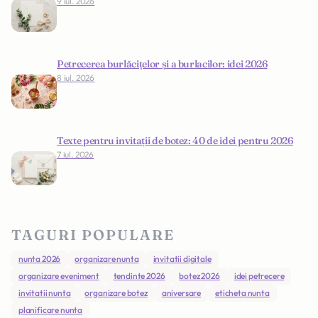
9 iul. 2026
Petrecerea burlăcițelor și a burlacilor: idei 2026
8 iul. 2026
Texte pentru invitații de botez: 40 de idei pentru 2026
7 iul. 2026
TAGURI POPULARE
nunta 2026
organizare nunta
invitatii digitale
organizare eveniment
tendinte 2026
botez 2026
idei petrecere
invitatii nunta
organizare botez
aniversare
eticheta nunta
planificare nunta