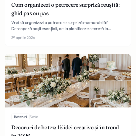
Cum organizezi o petrecere surpriză reușită:
ghid pas cu pas
Vrei să organizezi o petrecere surpriză memorabilă?
Descoperă pașii esențiali, de la planificare secretă la
execuție, pentru o celebrare de neuitat în 2026.
29 aprilie 2026
Botezuri
5 min
Decoruri de botez: 15 idei creative și în trend
în 2026