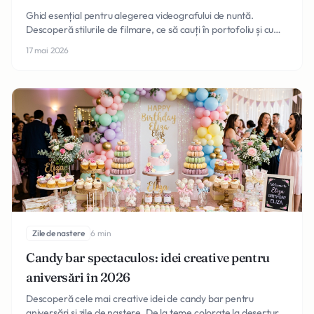
Ghid esențial pentru alegerea videografului de nuntă.
Descoperă stilurile de filmare, ce să cauți în portofoliu și cum
să obții filmul de nuntă perfect în 2026.
17 mai 2026
Zile de nastere
6 min
Candy bar spectaculos: idei creative pentru
aniversări în 2026
Descoperă cele mai creative idei de candy bar pentru
aniversări și zile de naștere. De la teme colorate la deserturi