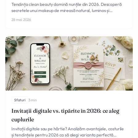
Tendința clean beauty domină nunțile din 2026. Descoperă
secretele unui makeup de mireasă natural, luminos și
rezistent care te va face să strălucești toată ziua.
28 mai 2026
Sfaturi
3 min
Invitații digitale vs. tipărite în 2026: ce aleg
cuplurile
Invitații digitale sau pe hârtie? Analizăm avantajele, costurile
și tendințele pentru 2026 ca să alegi varianta perfectă