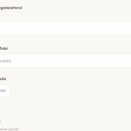
ganizatorul
ului
a data
lui
i
ence Center