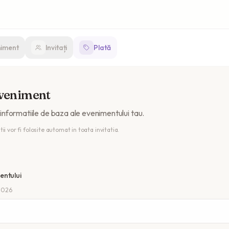
niment
Invitați
Plată
eveniment
nformatiile de baza ale evenimentului tau.
i vor fi folosite automat in toata invitatia.
entului
2026