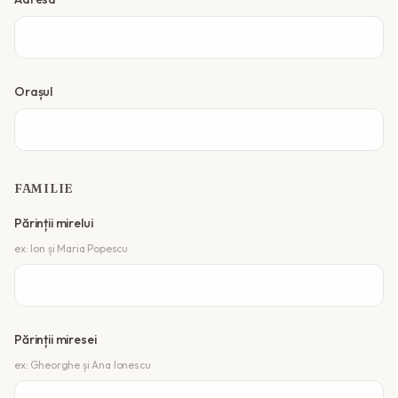
Orașul
FAMILIE
Părinții mirelui
ex: Ion și Maria Popescu
Părinții miresei
ex: Gheorghe și Ana Ionescu