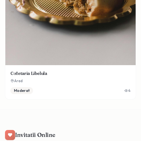
Cofetaria Libelula
Arad
Moderat
4
Invitatii Online