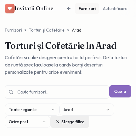
Invitatii Online
Furnizori
Autentificare
Furnizori
>
Torturi și Cofetărie
>
Arad
Torturi și Cofetărie
in Arad
Cofetării și cake designeri pentru tortul perfect. De la torturi
de nuntă spectaculoase la candy bar și deserturi
personalizate pentru orice eveniment.
Cauta
Toate regiunile
Arad
Orice pret
Sterge filtre