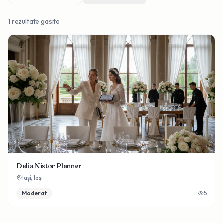
1
rezultate gasite
Delia Nistor Planner
Iași,
Iași
Moderat
5