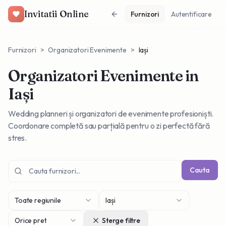
Invitatii Online
Furnizori
Autentificare
Furnizori
>
Organizatori Evenimente
>
Iași
Organizatori Evenimente
in
Iași
Wedding planneri și organizatori de evenimente profesioniști.
Coordonare completă sau parțială pentru o zi perfectă fără
stres.
Cauta
Toate regiunile
Iași
Orice pret
Sterge filtre