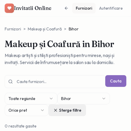
Invitatii Online
Furnizori
Autentificare
Furnizori
>
Makeup și Coafură
>
Bihor
Makeup și Coafură
in Bihor
Makeup artiști și stiliști profesioniști pentru mirese, nași și
invitați. Servicii de înfrumusețare la salon sau la domiciliu.
Cauta
Toate regiunile
Bihor
Orice pret
Sterge filtre
0
rezultate gasite