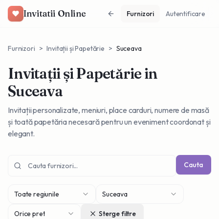
Invitatii Online
Furnizori
Autentificare
Furnizori
>
Invitații și Papetărie
>
Suceava
Invitații și Papetărie
in
Suceava
Invitații personalizate, meniuri, place carduri, numere de masă
și toată papetăria necesară pentru un eveniment coordonat și
elegant.
Cauta
Toate regiunile
Suceava
Orice pret
Sterge filtre