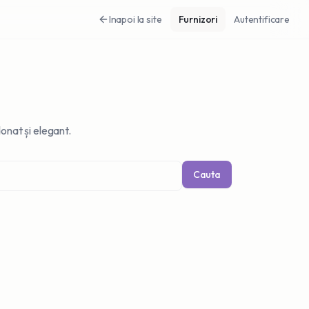
Inapoi la site
Furnizori
Autentificare
onat și elegant.
Cauta