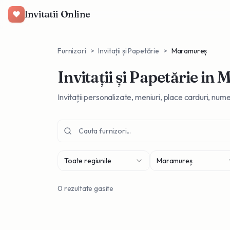
Invitatii Online
Furnizori
>
Invitații și Papetărie
>
Maramureș
Invitații și Papetărie
in 
Invitații personalizate, meniuri, place carduri, n
Toate regiunile
Maramureș
0
rezultate gasite