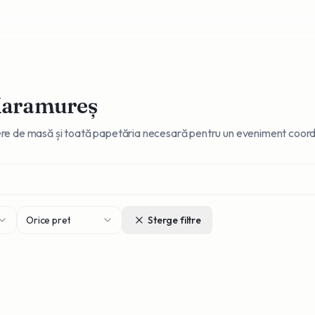
Maramureș
umere de masă și toată papetăria necesară pentru un eveniment coord
Orice pret
Sterge filtre